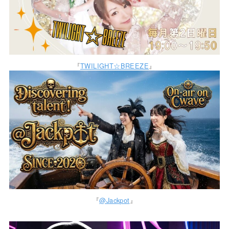
『
TWILIGHT☆BREEZE
』
『
@Jackpot
』