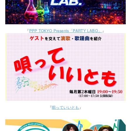
『
PPP TOKYO Presents「PARTY LABO」
』
『
唄っていいとも
』