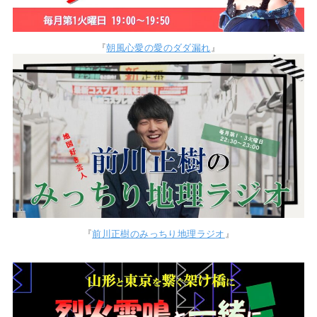
『
朝風心愛の愛のダダ漏れ
』
『
前川正樹のみっちり地理ラジオ
』