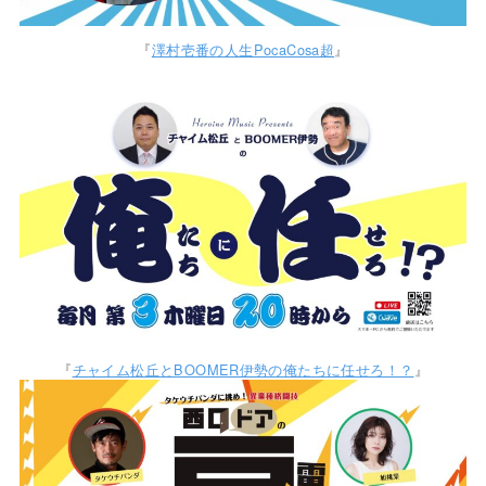
『
澤村壱番の人生PocaCosa超
』
『
チャイム松丘とBOOMER伊勢の俺たちに任せろ！？
』