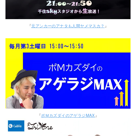
『
元アンカーのアナタも人間ヤメマスカ？
』
『
ポＭカズダイのアゲラジMAX
』