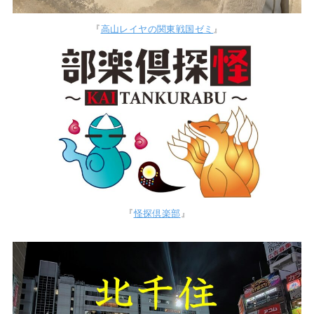
『
高山レイヤの関東戦国ゼミ
』
『
怪探倶楽部
』