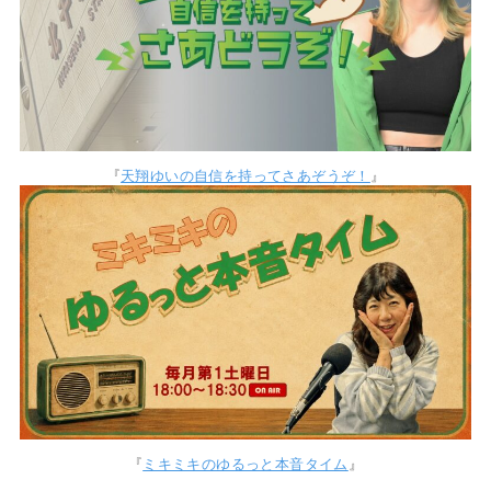
『
天翔ゆいの自信を持ってさあぞうぞ！
』
『
ミキミキのゆるっと本音タイム
』