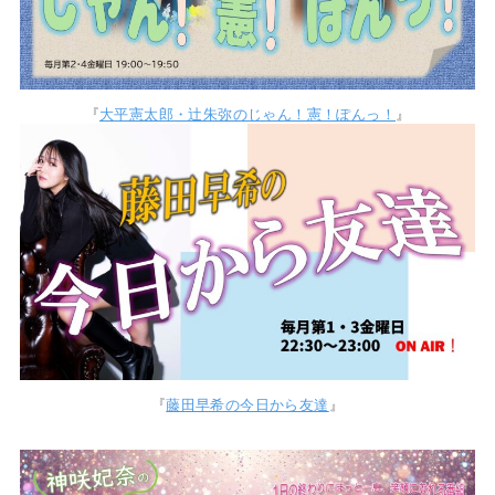
『
大平憲太郎・辻朱弥のじゃん！憲！ぽんっ！
』
『
藤田早希の今日から友達
』