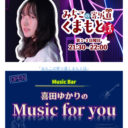
『
みちこの寄り道くまもと話
』