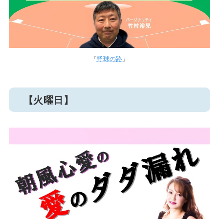
『
野球の路
』
【火曜日】