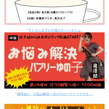
『
千とせと京子の午後のティータイム
』
『
飛澤結の「お悩み解決！ゆの子のバブリーラヂオ」
』