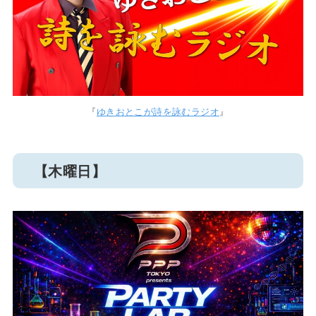
『
ゆきおとこが詩を詠むラジオ
』
【木曜日】