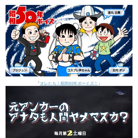
『
オレたち！昭和50年ボーイズ！
』