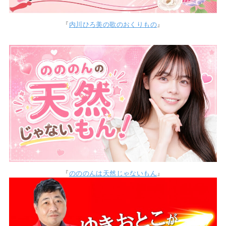
『
内川ひろ美の歌のおくりもの
』
『
のののんは天然じゃないもん
』