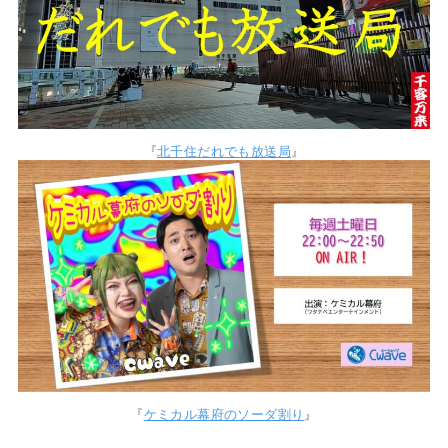
『
北千住だれでも放送局
』
『
ケミカル幕府のソーダ割り
』