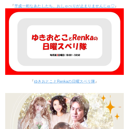
『
平成一桁なあたしたち、おしゃべりが止まりませんじゅ♡
』
『
ゆきおとことRenkaの日曜スベリ隊
』