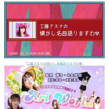
『
工藤アスナの懐かし名曲語りますわ✾
』