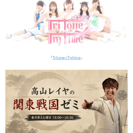
『
Tritone×Trytime
』