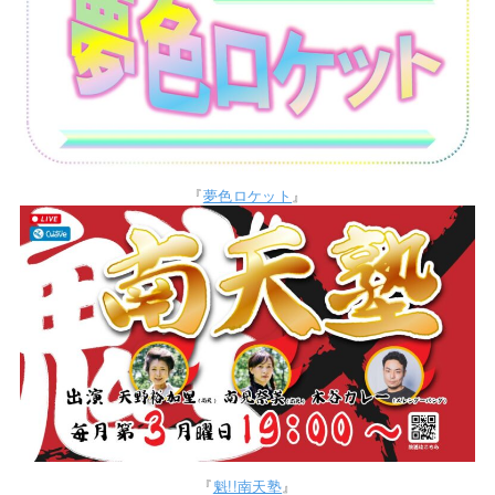
『
夢色ロケット
』
『
魁!!南天塾
』