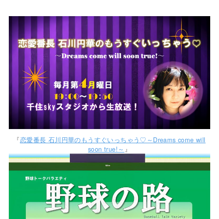
『
恋愛番長 石川円華のもうすぐいっちゃう♡～Dreams come will
soon true!～
』