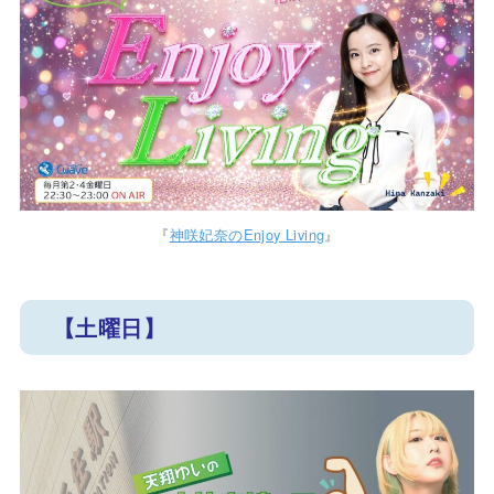
『
神咲妃奈のEnjoy Living
』
【土曜日】