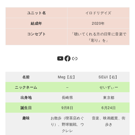
ユニット名
イロドリデイズ
結成年
2020年
コンセプト
「聴いてくれる方の日常に音楽で
『彩り』を」
YouTube
Facebook
リンク
名前
Meg【左】
SEIJI【右】
ニックネーム
–
せいずぃー
出身地
長崎県
東京都
誕生日
9月8日
6月24日
趣味
お散歩（喫茶店めぐ
音楽、映画鑑賞、街
り）、野球観戦、ウ
歩き
クレレ