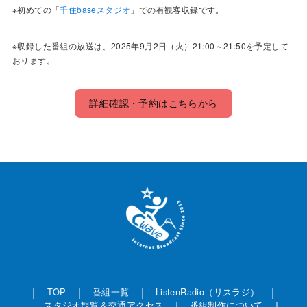
※初めての「
千住baseスタジオ
」での有観客収録です。
※収録した番組の放送は、2025年9月2日（火）21:00～21:50を予定して
おります。
詳細確認・予約はこちらから
TOP
番組一覧
ListenRadio（リスラジ）
スタジオ観覧＆交通アクセス
番組制作について