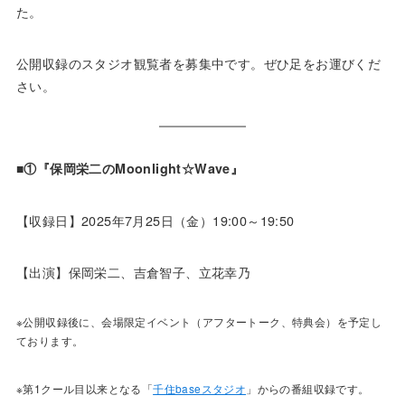
た。
公開収録のスタジオ観覧者を募集中です。ぜひ足をお運びくだ
さい。
■①『保岡栄二のMoonlight☆Wave』
【収録日】2025年7月25日（金）19:00～19:50
【出演】保岡栄二、吉倉智子、立花幸乃
※公開収録後に、会場限定イベント（アフタートーク、特典会）を予定し
ております。
※第1クール目以来となる「
千住baseスタジオ
」からの番組収録です。